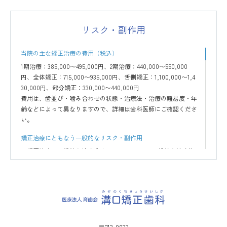
リスク・副作用
当院の主な矯正治療の費用（税込）
1期治療：385,000〜495,000円、2期治療：440,000〜550,000
円、全体矯正：715,000〜935,000円、舌側矯正：1,100,000〜1,4
30,000円、部分矯正：330,000〜440,000円
費用は、歯並び・噛み合わせの状態・治療法・治療の難易度・年
齢などによって異なりますので、詳細は歯科医師にご確認くださ
い。
矯正治療にともなう一般的なリスク・副作用
矯正治療の一般的な治療費は60万～150万円、一般的な治療期
間は2～3年、一般的な治療回数は24～36回となります。使用す
る装置、症状や治療の進行状況などにより変化しますので、参
考程度にお考えいただき、詳細は歯科医師にご確認ください。
機能性や審美性を重視するため、公的健康保険対象外の自費診
療となり、保険診療よりも高額になります。
最初は矯正装置による不快感、痛みなどがあります。数日から
1～2週間で慣れることが多いです。