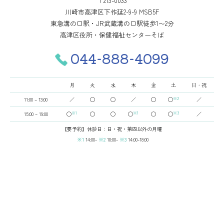
〒213-0033
治療期間は症例により異なりますが、成人矯正や永久歯が全て
川崎市高津区下作延2-9-9 MSB5F
生えそろっている場合は、一般的に1年半～3年を要します。小
東急溝の口駅・JR武蔵溝の口駅徒歩1〜2分
児矯正においては、混合歯列期（乳歯と永久歯が混在する時
高津区役所・保健福祉センターそば
期）に行なう第1期治療で1～2年、永久歯が全て生えそろった
あとに行なう第2期治療で1～2年半を要することがあります。
044-888-4099
歯の動き方には個人差があるため、治療期間が予想より長期化
することがあります。
装置や顎間ゴムの扱い方、定期的な通院など、矯正治療では患
月
火
水
木
金
土
日・祝
者さまのご協力がたいへん重要であり、それらが治療結果や治
11:00 – 13:00
／
◯
◯
／
◯
◯
※2
／
療期間に影響します。
治療中は、装置がついているため歯が磨きにくくなります。虫
15:00 – 19:00
◯
※1
◯
◯
◯
※1
◯
◯
※3
／
歯や歯周病のリスクが高まるので、丁寧な歯磨きや定期メンテ
【要予約】休診日：日・祝・第四以外の月曜
ナンスの受診が大切です。また、歯が動くことで見えなかった
14:00-
10:00-
14:00-18:00
虫歯が見えるようになることもあります。
歯を動かすことにより歯根が吸収され、短くなることがありま
す。また、歯肉が痩せて下がることがあります。
ごくまれに、歯が骨と癒着していて歯が動かないことがありま
す。
ごくまれに、歯を動かすことで神経に障害を与え、神経が壊死
することがあります。
治療中に金属などのアレルギー症状が出ることがあります。