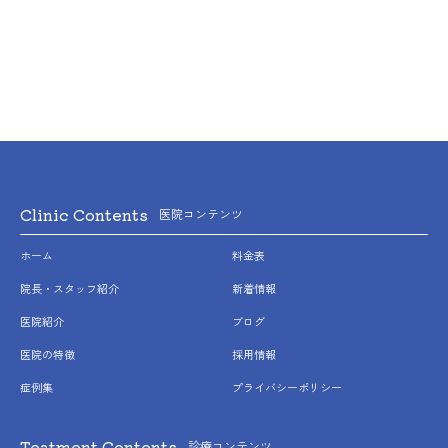
治療中に、「顎関節で音が鳴る、顎が痛い、口をあけにくい」
などの顎関節症状が出ることがあります。
問題が生じた場合、当初の治療計画を変更することがありま
す。
歯の形状の修正や、噛み合わせの微調整を行なうことがありま
す。
矯正装置を誤飲する可能性があります。
装置を外すときに、エナメル質に微小な亀裂が入る可能性や、
補綴物（被せ物など）の一部が破損することがあります。
装置を外したあと、保定装置を指示どおりに使用しないと後戻
Clinic Contents
医院コンテンツ
りが生じる可能性が高くなります。
装置を外したあと、現在の噛み合わせに合わせて補綴物（被せ
ホーム
料金表
物など）の作製や虫歯治療などをやり直す可能性があります。
顎の成長発育により、歯並びや噛み合わせが変化する可能性が
院長・スタッフ紹介
新着情報
あります。
医院紹介
ブログ
治療後に、親知らずの影響で歯並びや噛み合わせが変化する可
能性があります。
医院の特徴
採用情報
加齢や歯周病などにより、歯並びや噛み合わせが変化すること
症例集
プライバシーポリシー
があります。
矯正治療は、一度始めると元の状態に戻すことが難しくなりま
す。
Teatment Contents
診療コンテンツ