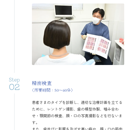
Step
精密検査
02
〈所要時間：50〜60分〉
患者さまのタイプを診断し、適切な治療計画を立てる
ために、レントゲン撮影、歯の模型作製、噛み合わ
せ・顎関節の検査、顔・口の写真撮影などを行ないま
す。
また、歯並びに影響を及ぼす悪い癖や、顔・口の筋肉