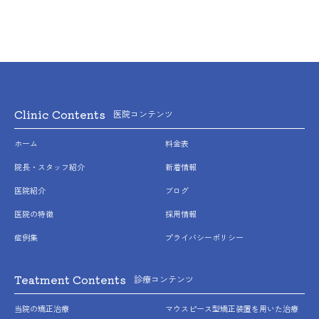
す。
歯の形状の修正や、噛み合わせの微調整を行なうことがありま
す。
矯正装置を誤飲する可能性があります。
装置を外すときに、エナメル質に微小な亀裂が入る可能性や、
補綴物（被せ物など）の一部が破損することがあります。
装置を外したあと、保定装置を指示どおりに使用しないと後戻
Clinic Contents
医院コンテンツ
りが生じる可能性が高くなります。
装置を外したあと、現在の噛み合わせに合わせて補綴物（被せ
ホーム
料金表
物など）の作製や虫歯治療などをやり直す可能性があります。
顎の成長発育により、歯並びや噛み合わせが変化する可能性が
院長・スタッフ紹介
新着情報
あります。
医院紹介
ブログ
治療後に、親知らずの影響で歯並びや噛み合わせが変化する可
能性があります。
医院の特徴
採用情報
加齢や歯周病などにより、歯並びや噛み合わせが変化すること
症例集
プライバシーポリシー
があります。
矯正治療は、一度始めると元の状態に戻すことが難しくなりま
す。
Teatment Contents
診療コンテンツ
舌側矯正装置を用いた治療にともなう一般的なリスク・副作用
当院の矯正治療
マウスピース型矯正装置を用いた治療
機能性や審美性を重視するため、公的健康保険対象外の自費診