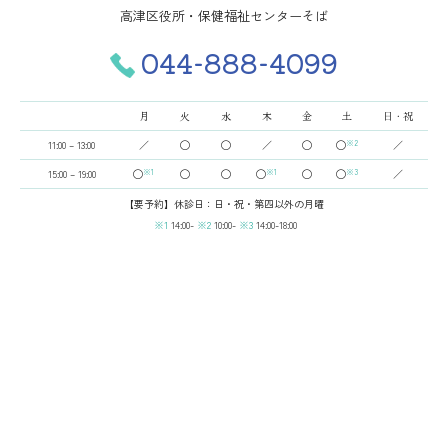
児矯正においては、混合歯列期（乳歯と永久歯が混在する時
高津区役所・保健福祉センターそば
期）に行なう第1期治療で1～2年、永久歯が全て生えそろった
あとに行なう第2期治療で1～2年半を要することがあります。
044-888-4099
歯の動き方には個人差があるため、治療期間が予想より長期化
することがあります。
装置や顎間ゴムの扱い方、定期的な通院など、矯正治療では患
月
火
水
木
金
土
日・祝
者さまのご協力がたいへん重要であり、それらが治療結果や治
11:00 – 13:00
／
◯
◯
／
◯
◯
※2
／
療期間に影響します。
治療中は、装置がついているため歯が磨きにくくなります。虫
15:00 – 19:00
◯
※1
◯
◯
◯
※1
◯
◯
※3
／
歯や歯周病のリスクが高まるので、丁寧な歯磨きや定期メンテ
【要予約】休診日：日・祝・第四以外の月曜
ナンスの受診が大切です。また、歯が動くことで見えなかった
14:00-
10:00-
14:00-18:00
虫歯が見えるようになることもあります。
歯を動かすことにより歯根が吸収され、短くなることがありま
す。また、歯肉が痩せて下がることがあります。
ごくまれに、歯が骨と癒着していて歯が動かないことがありま
す。
ごくまれに、歯を動かすことで神経に障害を与え、神経が壊死
することがあります。
治療中に金属などのアレルギー症状が出ることがあります。
治療中に、「顎関節で音が鳴る、顎が痛い、口をあけにくい」
などの顎関節症状が出ることがあります。
問題が生じた場合、当初の治療計画を変更することがありま