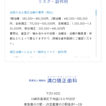
リスク・副作用
当院の主な矯正治療の費用（税込）
1期治療：385,000〜495,000円、2期治療：440,000〜550,000
円、全体矯正：715,000〜935,000円、舌側矯正：1,100,000〜1,4
30,000円、部分矯正：330,000〜440,000円
費用は、歯並び・噛み合わせの状態・治療法・治療の難易度・年
齢などによって異なりますので、詳細は歯科医師にご確認くださ
い。
矯正治療にともなう一般的なリスク・副作用
矯正治療の一般的な治療費は60万～150万円、一般的な治療期
間は2～3年、一般的な治療回数は24～36回となります。使用す
る装置、症状や治療の進行状況などにより変化しますので、参
考程度にお考えいただき、詳細は歯科医師にご確認ください。
機能性や審美性を重視するため、公的健康保険対象外の自費診
療となり、保険診療よりも高額になります。
最初は矯正装置による不快感、痛みなどがあります。数日から
1～2週間で慣れることが多いです。
〒213-0033
治療期間は症例により異なりますが、成人矯正や永久歯が全て
川崎市高津区下作延2-9-9 MSB5F
生えそろっている場合は、一般的に1年半～3年を要します。小
東急溝の口駅・JR武蔵溝の口駅徒歩1〜2分