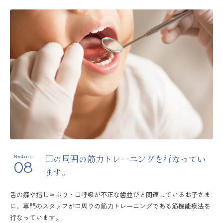
口の周囲の筋力トレーニングを
行なってい
Feature
08
ます。
舌の癖や指しゃぶり・口呼吸が不正な歯並びと関連しているお子さま
に、専門のスタッフが口周りの筋力トレーニングである筋機能療法を
行なっています。