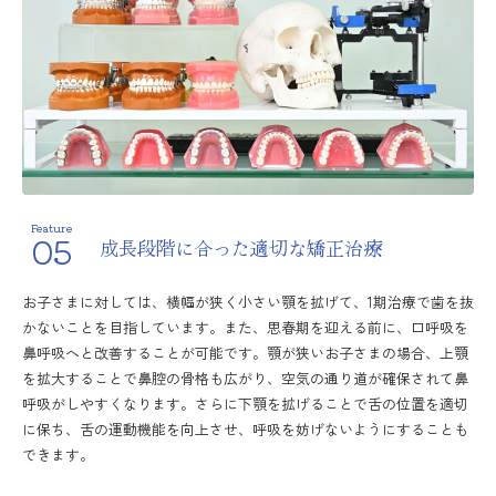
Feature
05
成長段階に合った適切な矯正治療
お子さまに対しては、横幅が狭く小さい顎を拡げて、1期治療で歯を抜
かないことを目指しています。また、思春期を迎える前に、口呼吸を
鼻呼吸へと改善することが可能です。顎が狭いお子さまの場合、上顎
を拡大することで鼻腔の骨格も広がり、空気の通り道が確保されて鼻
呼吸がしやすくなります。さらに下顎を拡げることで舌の位置を適切
に保ち、舌の運動機能を向上させ、呼吸を妨げないようにすることも
できます。