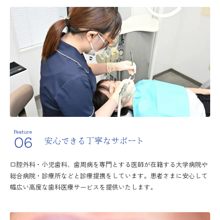
Feature
06
安心できる丁寧なサポート
口腔外科・小児歯科、歯周病を専門とする医師が在籍する大学病院や
総合病院・診療所などと診療提携をしています。患者さまに安心して
幅広い高度な歯科医療サービスを提供いたします。