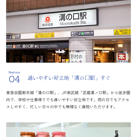
Feature
04
通いやすい好立地「溝の口駅」すぐ
東急田園都市線「溝の口駅」、JR南武線「武蔵溝ノ口駅」から徒歩圏
内で、学校や仕事帰りでも通いやすい好立地です。雨の日でもアクセ
スしやすく、忙しい日々の中でも無理なく通院いただけます。